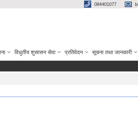
084401077
b
जना
विधुतीय शुसासन सेवा
प्रतिवेदन
सूचना तथा जानकारी