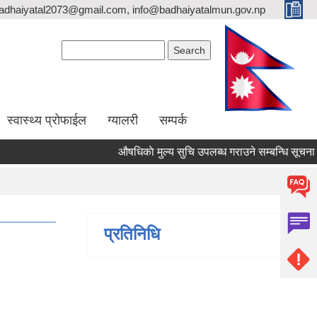
adhaiyatal2073@gmail.com, info@badhaiyatalmun.gov.np
Search form
Search
स्वास्थ्य प्रोफाईल
ग्यालरी
सम्पर्क
औषधिकाे मुल्य सुचि उपलब्ध गराउने सम्बन्धि सूचना
प्रतिनिधि