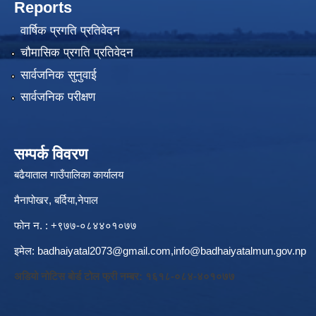
Reports
वार्षिक प्रगति प्रतिवेदन
चौमासिक प्रगति प्रतिवेदन
सार्वजनिक सुनुवाई
सार्वजनिक परीक्षण
सम्पर्क विवरण
बढैयाताल गाउँपालिका कार्यालय
मैनापोखर, बर्दिया,नेपाल
फोन न. : +९७७-०८४४०१०७७
इमेल:
badhaiyatal2073@gmail.com,
info@badhaiyatalmun.gov.np
अडियो नोटिस बोर्ड टोल फ्री नम्बर: १६१८-०८४-४०१०७७