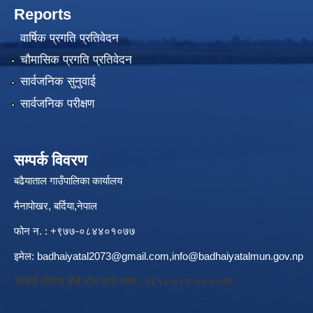
Reports
वार्षिक प्रगति प्रतिवेदन
चौमासिक प्रगति प्रतिवेदन
सार्वजनिक सुनुवाई
सार्वजनिक परीक्षण
सम्पर्क विवरण
बढैयाताल गाउँपालिका कार्यालय
मैनापोखर, बर्दिया,नेपाल
फोन न. : +९७७-०८४४०१०७७
इमेल:
badhaiyatal2073@gmail.com,
info@badhaiyatalmun.gov.np
अडियो नोटिस बोर्ड टोल फ्री नम्बर: १६१८-०८४-४०१०७७