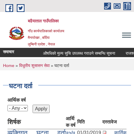
Skip to main content
बढैयाताल गाउँपालिका
गाँउ कार्यपालिकाकाे कार्यालय
मैनापाेखर , बर्दिया
लुम्बिनी प्रदेश , नेपाल
समाचार
औषधिकाे मुल्य सुचि उपलब्ध गराउने सम्बन्धि सूचना
राजश्व 
You are here
Home
»
विधुतीय शुसासन सेवा
» घटना दर्ता
घटना दर्ता
आर्थिक वर्ष
आर्थि
शिर्षक
मिति
दस्तावेज
क वर्ष
व्यक्तिगत घटना दर्ता
७५/७
01/31/2019
कार्तिक