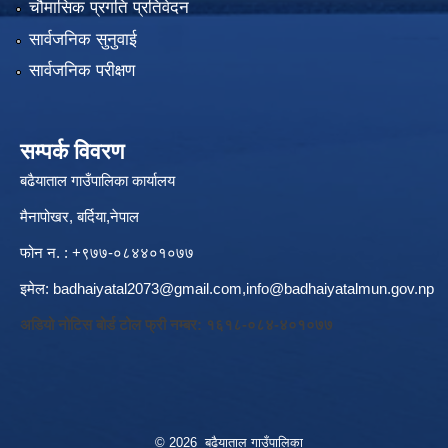
चौमासिक प्रगति प्रतिवेदन
सार्वजनिक सुनुवाई
सार्वजनिक परीक्षण
सम्पर्क विवरण
बढैयाताल गाउँपालिका कार्यालय
मैनापोखर, बर्दिया,नेपाल
फोन न. : +९७७-०८४४०१०७७
इमेल:
badhaiyatal2073@gmail.com,
info@badhaiyatalmun.gov.np
अडियो नोटिस बोर्ड टोल फ्री नम्बर: १६१८-०८४-४०१०७७
© 2026 बढैयाताल गाउँपालिका