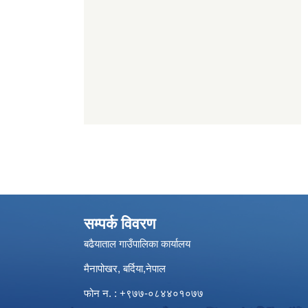
सम्पर्क विवरण
बढैयाताल गाउँपालिका कार्यालय
मैनापोखर, बर्दिया,नेपाल
फोन न. : +९७७-०८४४०१०७७