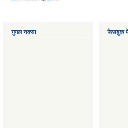
गुगल नक्सा
फेसबुक प