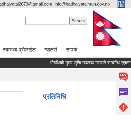
adhaiyatal2073@gmail.com, info@badhaiyatalmun.gov.np
Search form
Search
स्वास्थ्य प्रोफाईल
ग्यालरी
सम्पर्क
औषधिकाे मुल्य सुचि उपलब्ध गराउने सम्बन्धि सूचना
प्रतिनिधि