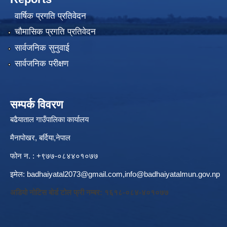
वार्षिक प्रगति प्रतिवेदन
चौमासिक प्रगति प्रतिवेदन
सार्वजनिक सुनुवाई
सार्वजनिक परीक्षण
सम्पर्क विवरण
बढैयाताल गाउँपालिका कार्यालय
मैनापोखर, बर्दिया,नेपाल
फोन न. : +९७७-०८४४०१०७७
इमेल:
badhaiyatal2073@gmail.com,
info@badhaiyatalmun.gov.np
अडियो नोटिस बोर्ड टोल फ्री नम्बर: १६१८-०८४-४०१०७७