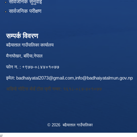
सार्वजनिक सुनुवाई
सार्वजनिक परीक्षण
सम्पर्क विवरण
बढैयाताल गाउँपालिका कार्यालय
मैनापोखर, बर्दिया,नेपाल
फोन न. : +९७७-०८४४०१०७७
इमेल:
badhaiyatal2073@gmail.com,
info@badhaiyatalmun.gov.np
अडियो नोटिस बोर्ड टोल फ्री नम्बर: १६१८-०८४-४०१०७७
© 2026 बढैयाताल गाउँपालिका
//