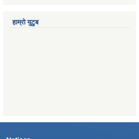
हाम्रो युटुब