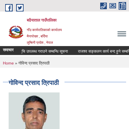
Skip to main content
बढैयाताल गाउँपालिका
गाँउ कार्यपालिकाकाे कार्यालय
मैनापाेखर , बर्दिया
लुम्बिनी प्रदेश , नेपाल
समाचार
धिकाे मुल्य सुचि उपलब्ध गराउने सम्बन्धि सूचना
राजश्व सङ्कलन कार्य बन्द हुने सम्बन्ध
You are here
Home
» गोविन्द प्रसाद त्रिपाठी
गोविन्द प्रसाद त्रिपाठी