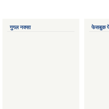
गुगल नक्सा
फेसबुक प