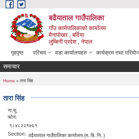
Skip to main content
बढैयाताल गाउँपालिका
गाँउ कार्यपालिकाकाे कार्यालय
मैनापाेखर , बर्दिया
लुम्बिनी प्रदेश , नेपाल
गृहपृष्ठ
परिचय
वडा कार्यालयहरु
कार्यक्रम तथा परियो
समाचार
You are here
Home
» तारा सिंह
तारा सिंह
ना.सु
फोन:
९८४८२२१७६१
Section:
वढैयाताल गाउँपालिका कार्यालय (म. बि. नि. )