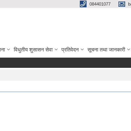
084401077
b
जना
विधुतीय शुसासन सेवा
प्रतिवेदन
सूचना तथा जानकारी