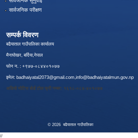
सार्वजनिक सुनुवाई
सार्वजनिक परीक्षण
सम्पर्क विवरण
बढैयाताल गाउँपालिका कार्यालय
मैनापोखर, बर्दिया,नेपाल
फोन न. : +९७७-०८४४०१०७७
इमेल:
badhaiyatal2073@gmail.com,
info@badhaiyatalmun.gov.np
अडियो नोटिस बोर्ड टोल फ्री नम्बर: १६१८-०८४-४०१०७७
© 2026 बढैयाताल गाउँपालिका
//