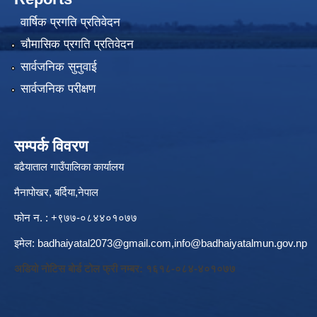
वार्षिक प्रगति प्रतिवेदन
चौमासिक प्रगति प्रतिवेदन
सार्वजनिक सुनुवाई
सार्वजनिक परीक्षण
सम्पर्क विवरण
बढैयाताल गाउँपालिका कार्यालय
मैनापोखर, बर्दिया,नेपाल
फोन न. : +९७७-०८४४०१०७७
इमेल:
badhaiyatal2073@gmail.com,
info@badhaiyatalmun.gov.np
अडियो नोटिस बोर्ड टोल फ्री नम्बर: १६१८-०८४-४०१०७७