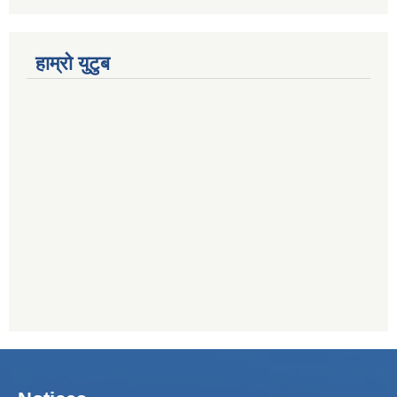
हाम्रो युटुब