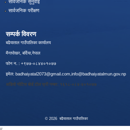
सार्वजनिक सुनुवाई
सार्वजनिक परीक्षण
सम्पर्क विवरण
बढैयाताल गाउँपालिका कार्यालय
मैनापोखर, बर्दिया,नेपाल
फोन न. : +९७७-०८४४०१०७७
इमेल:
badhaiyatal2073@gmail.com,
info@badhaiyatalmun.gov.np
अडियो नोटिस बोर्ड टोल फ्री नम्बर: १६१८-०८४-४०१०७७
© 2026 बढैयाताल गाउँपालिका
//