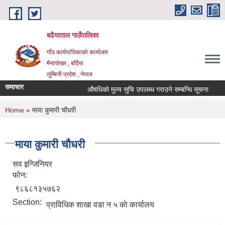
Skip to main content
बढैयाताल गाउँपालिका
गाँउ कार्यपालिकाकाे कार्यालय
मैनापाेखर , बर्दिया
लुम्बिनी प्रदेश , नेपाल
समाचार
औषधिकाे मुल्य सुचि उपलब्ध गराउने सम्बन्धि सूचना
र
You are here
Home
» माया कुमारी चौधरी
माया कुमारी चौधरी
सव इन्जिनियर
फोन:
९८६८१३५७६२
Section:
प्राविधिक शाखा वडा न ५ काे कार्यालय