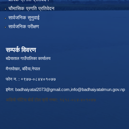
चौमासिक प्रगति प्रतिवेदन
सार्वजनिक सुनुवाई
सार्वजनिक परीक्षण
सम्पर्क विवरण
बढैयाताल गाउँपालिका कार्यालय
मैनापोखर, बर्दिया,नेपाल
फोन न. : +९७७-०८४४०१०७७
इमेल:
badhaiyatal2073@gmail.com,
info@badhaiyatalmun.gov.np
अडियो नोटिस बोर्ड टोल फ्री नम्बर: १६१८-०८४-४०१०७७