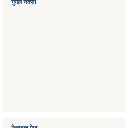
गुगल नक्सा
फेसबुक पेज