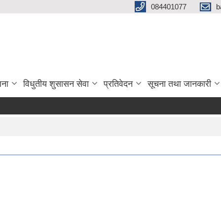
084401077
b
जना
विधुतीय शुसासन सेवा
प्रतिवेदन
सूचना तथा जानकारी