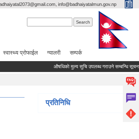
adhaiyatal2073@gmail.com, info@badhaiyatalmun.gov.np
Search form
Search
स्वास्थ्य प्रोफाईल
ग्यालरी
सम्पर्क
औषधिकाे मुल्य सुचि उपलब्ध गराउने सम्बन्धि सूचना
प्रतिनिधि