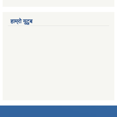
हाम्रो युटुब