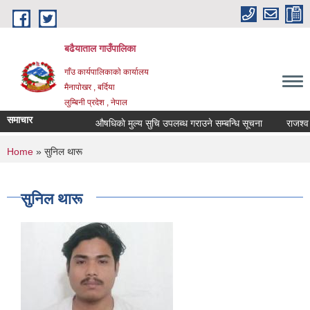
Skip to main content
बढैयाताल गाउँपालिका
गाँउ कार्यपालिकाकाे कार्यालय
मैनापाेखर , बर्दिया
लुम्बिनी प्रदेश , नेपाल
समाचार
औषधिकाे मुल्य सुचि उपलब्ध गराउने सम्बन्धि सूचना
राजश्व स
You are here
Home
» सुनिल थारू
सुनिल थारू