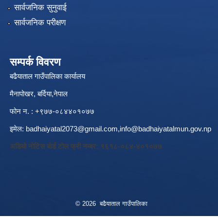
सार्वजनिक सुनुवाई
सार्वजनिक परीक्षण
सम्पर्क विवरण
बढैयाताल गाउँपालिका कार्यालय
मैनापोखर, बर्दिया,नेपाल
फोन न. : +९७७-०८४४०१०७७
इमेल:
badhaiyatal2073@gmail.com,
info@badhaiyatalmun.gov.np
अडियो नोटिस बोर्ड टोल फ्री नम्बर: १६१८-०८४-४०१०७७
© 2026 बढैयाताल गाउँपालिका