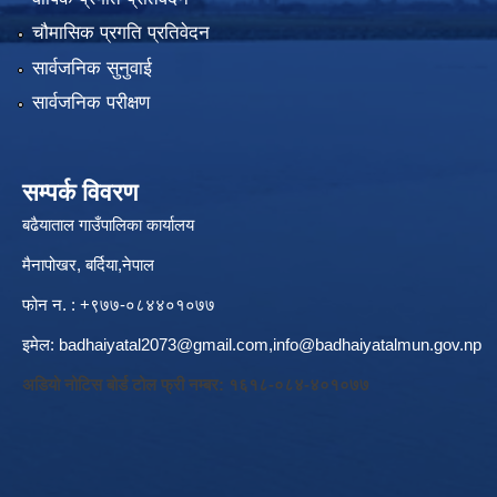
चौमासिक प्रगति प्रतिवेदन
सार्वजनिक सुनुवाई
सार्वजनिक परीक्षण
सम्पर्क विवरण
बढैयाताल गाउँपालिका कार्यालय
मैनापोखर, बर्दिया,नेपाल
फोन न. : +९७७-०८४४०१०७७
इमेल:
badhaiyatal2073@gmail.com,
info@badhaiyatalmun.gov.np
अडियो नोटिस बोर्ड टोल फ्री नम्बर: १६१८-०८४-४०१०७७