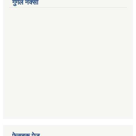
गुगल नक्सा
फेसबुक पेज