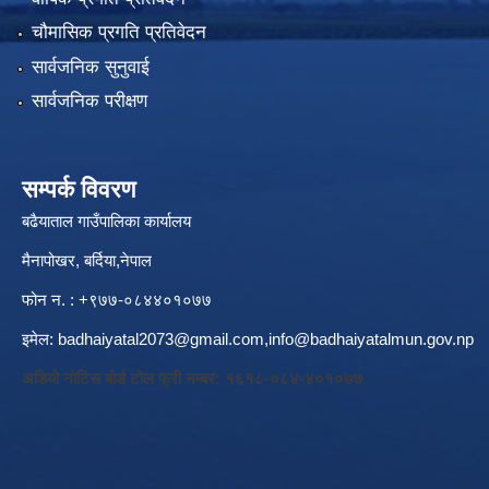
चौमासिक प्रगति प्रतिवेदन
सार्वजनिक सुनुवाई
सार्वजनिक परीक्षण
सम्पर्क विवरण
बढैयाताल गाउँपालिका कार्यालय
मैनापोखर, बर्दिया,नेपाल
फोन न. : +९७७-०८४४०१०७७
इमेल:
badhaiyatal2073@gmail.com,
info@badhaiyatalmun.gov.np
अडियो नोटिस बोर्ड टोल फ्री नम्बर: १६१८-०८४-४०१०७७