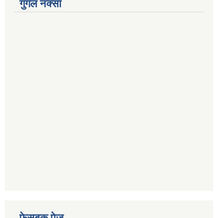
गुगल नक्सा
फेसबुक पेज