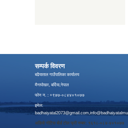
सम्पर्क विवरण
बढैयाताल गाउँपालिका कार्यालय
मैनापोखर, बर्दिया,नेपाल
फोन न. : +९७७-०८४४०१०७७
इमेल:
badhaiyatal2073@gmail.com,
info@badhaiyatalmu
अडियो नोटिस बोर्ड टोल फ्री नम्बर: १६१८-०८४-४०१०७७