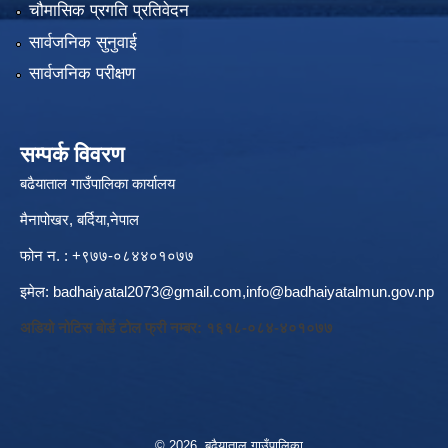
चौमासिक प्रगति प्रतिवेदन
सार्वजनिक सुनुवाई
सार्वजनिक परीक्षण
सम्पर्क विवरण
बढैयाताल गाउँपालिका कार्यालय
मैनापोखर, बर्दिया,नेपाल
फोन न. : +९७७-०८४४०१०७७
इमेल:
badhaiyatal2073@gmail.com,
info@badhaiyatalmun.gov.np
अडियो नोटिस बोर्ड टोल फ्री नम्बर: १६१८-०८४-४०१०७७
© 2026 बढैयाताल गाउँपालिका