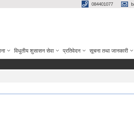
084401077
b
जना
विधुतीय शुसासन सेवा
प्रतिवेदन
सूचना तथा जानकारी