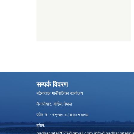
सम्पर्क विवरण
बढैयाताल गाउँपालिका कार्यालय
मैनापोखर, बर्दिया,नेपाल
फोन न. : +९७७-०८४४०१०७७
इमेल:
badhaiyatal2073@gmail.com,
info@badhaiyatalmu