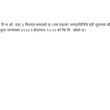
गा वि स काे वडा ३ मिलाएर बनाएकाे छ।यस वडाका जनप्रतिनिधि श्री तुलारमा च
ाे कुल जनसंख्या ४५२३ र क्षेत्रफल १२.२२ बर्ग कि मि रहेकाे छ।