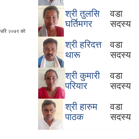
श्री तुलसि
वडा
घर्तिमगर
सदस्य
ाैधरि २०७९ को
श्री हरिदत्त
वडा
थारू
सदस्य
श्री कुमारी
वडा
परियार
सदस्य
श्री हारुम
वडा
पाठक
सदस्य