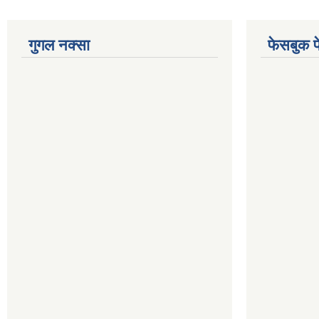
गुगल नक्सा
फेसबुक प