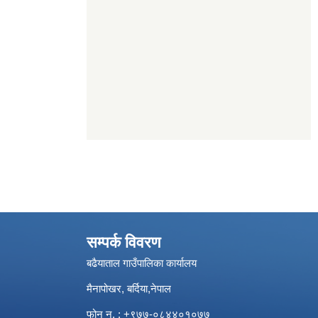
सम्पर्क विवरण
बढैयाताल गाउँपालिका कार्यालय
मैनापोखर, बर्दिया,नेपाल
फोन न. : +९७७-०८४४०१०७७