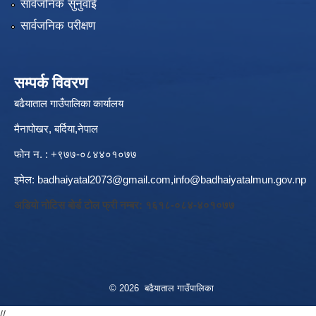
सार्वजनिक सुनुवाई
सार्वजनिक परीक्षण
सम्पर्क विवरण
बढैयाताल गाउँपालिका कार्यालय
मैनापोखर, बर्दिया,नेपाल
फोन न. : +९७७-०८४४०१०७७
इमेल:
badhaiyatal2073@gmail.com,
info@badhaiyatalmun.gov.np
अडियो नोटिस बोर्ड टोल फ्री नम्बर: १६१८-०८४-४०१०७७
© 2026 बढैयाताल गाउँपालिका
//