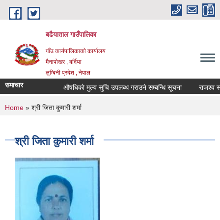
Skip to main content
बढैयाताल गाउँपालिका
गाँउ कार्यपालिकाकाे कार्यालय
मैनापाेखर , बर्दिया
लुम्बिनी प्रदेश , नेपाल
समाचार
औषधिकाे मुल्य सुचि उपलब्ध गराउने सम्बन्धि सूचना
राजश्व सङ्
You are here
Home
» श्री जिता कुमारी शर्मा
श्री जिता कुमारी शर्मा