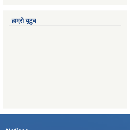
हाम्रो युटुब