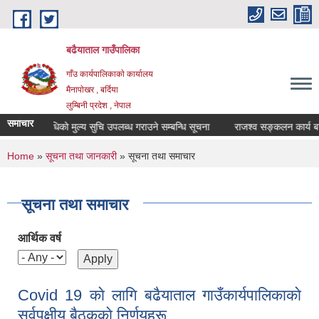
Skip to main content
बढैयाताल गाउँपालिका
गाँउ कार्यपालिकाकाे कार्यालय
मैनापाेखर , बर्दिया
लुम्बिनी प्रदेश , नेपाल
समाचार
औषधिकाे मुल्य सुचि उपलब्ध गराउने सम्बन्धि सूचना
राजश्व सङ्कलन कार्य बन्द ह
You are here
Home
»
सूचना तथा जानकारी
» सूचना तथा समाचार
सूचना तथा समाचार
आर्थिक वर्ष
Covid 19 काे लागि बढैयाताल गाउँकार्यपालिकाकाे
सर्वपक्षीय बैठककाे निर्णयहरू