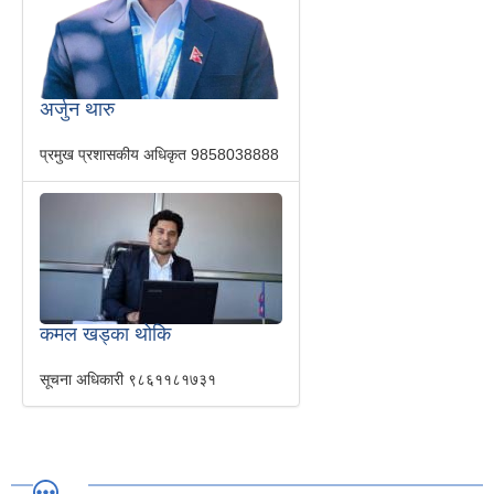
अर्जुन थारु
प्रमुख प्रशासकीय अधिकृत
9858038888
कमल खड्का थोकि
सूचना अधिकारी
९८६११८१७३१