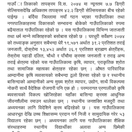
गाउपँ ालिकाको तापक्रम वि.स. २०७४ मा न्यूनतम ७.७ डिग्री
सेल्सियसदेखि अधिकतम तापक्रम ४२.२ डिग्री सेल्सियसका बीच रहेको
पाईन्छ । बर्दिया जिल्लामा नयाँ गठन भएका गाउँपालिका तथा
नगरपालिकाहरुमा विकासको सम्भावना बोकेको गाउँपालिकाको रुपमा
बढैयाताल गाउँपालिका रहेको छ । यस गाउँपालिकामा विभिन्न जातजाती
तथा धर्म मान्ने व्यक्तिहरुको बसोबास रहेको छ । घरधुरी सर्वेक्षण २०७४
को तथ्याङ्क अनुसार सबैभन्दा धेरै १९,५७१ अर्थात ३९.२ प्रतिशत तराई
जनजाती, दोस्रोमा १३,४५२ अर्थात २६.९ प्रतिशत ब्राह्मण क्षेत्रीहरू,
तेस्रोमा पहाडी दलित, चौथो र पाँचौमा क्रमश जनजाती र तराइ अन्य
तराई क्षेत्रमा रहेको यस गाउँपालिकामा कृषि, व्यापार, प्राकृतिक श्रोत
तथा सामाजिक महत्वका क्षेत्रहरु रहेका छन् । औषत पारिवारिक
आम्दानीमा कृषि व्यवसायको सबैभन्दा ठूलो हिस्सा रहेको छ र स्थानीय
बासिन्दाको आम्दानीको अन्य मुख्य श्रोत व्यापार, उद्योग, साथै विकल्पमा
नोकरी साथै वैदेशिक रोजगारी पनि एक हो । परम्परागत प्रणालीको कृषि
ब्यवसायको विकल्प खोजिरहेका यहाँका बासिन्दा क्रमश आधुनिक
जीवनशैलीमा रमाउन थालेका छन् । स्थानीय जनशक्ति मजदुरी तथा
अध्ययनका लागि विदेशिने क्रम बढिरहेको छ । यस गाउँपालिकामा
आधारभूत देखि उच्च शिक्षासम्म प्रदान गर्ने निजी र सामुदायिक गरेर ५३
विद्यालय रहेका छन् । अध्ययनका लागि यस गाउँपालिकाका शैक्षिक
संस्थाहरुमा स्थानीय विद्यार्थीका अलावा अन्य छिमेकी