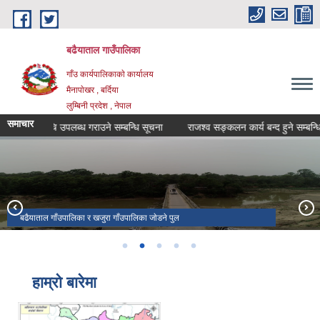
Skip to main content
बढैयाताल गाउँपालिका
गाँउ कार्यपालिकाकाे कार्यालय
मैनापाेखर , बर्दिया
लुम्बिनी प्रदेश , नेपाल
समाचार
 मुल्य सुचि उपलब्ध गराउने सम्बन्धि सूचना
राजश्व सङ्कलन कार्य बन्द हुने सम्बन्धि सूच
बढैयाताल साेरहवा
बढैयाताल गाँउपालिका र खजुरा गाँउपालिका जाेडने पुल
सिबालय मन्दिर
हाम्रो बारेमा