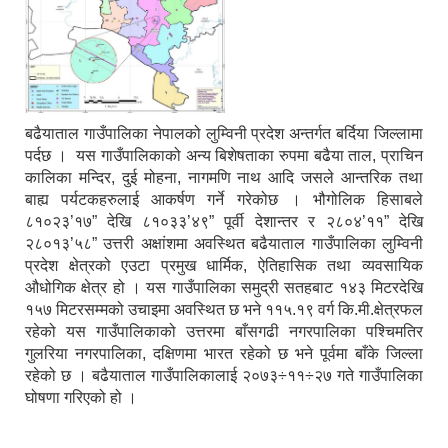
बढैयाताल गाउँपालिका नेपालको लुम्विनी प्रदेश अन्तर्गत बर्दिया जिल्लामा
पर्दछ । यस गाउँपालिकाको अन्य बिशेषताका रुपमा बढैया ताल, प्राचिन
कालिका मन्दिर, दुई मोहना, नागमणि नाथ आदि जसले आन्तरिक तथा
बाह्य पर्यटकहरुलाई आकर्षण गर्ने गरेकोछ । भौगोलिक हिसाबले
८१०२३’१७” देखि ८१०३३’४९” पूर्वी देशान्तर र २८०४’११” देखि
२८०१३’५८” उत्तरी अक्षांशमा अवस्थित बढैयाताल गाउँपालिका लुम्विनी
प्रदेश क्षेत्रको एउटा प्रमुख धार्मिक, ऐतिहासिक तथा व्यवसायिक
औधोगिक क्षेत्र हो । यस गाउँपालिका समुद्री सतहबाट १४३ मिटरदेखि
१५७ मिटरसम्मको उचाइमा अवस्थित छ भने ११५.१९ वर्ग कि.मी.क्षेत्रफल
रहेको यस गाउँपालिकाको उत्तरमा बाँसगढी नगरपालिका पश्चिमतिर
गुलरिया नगरपालिका, दक्षिणमा भारत रहेको छ भने पूर्वमा बाँके जिल्ला
रहेको छ । बढैयाताल गाउँपालिकालाई २०७३÷११÷२७ गते गाउँपालिका
घोषणा गरिएको हो ।