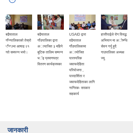
बढैयाताल
बढैयाताल
USAID द्वारा
हात्तीपाईले रोग विरुद्ध
गाँउपालिकाको तेस्राे
गाँउपालिका द्वारा
वढैयाताल
अभियान मा अाैषधि
गाँउसभा आषाढ २१
अायाजित ३ महिने
गाँउपालिकामा
सेवन गर्नु हुदै
गते समपन्न भयो।
बुटिक तालिम सम्पन्न
अायाेजित
गाउपालिका अध्यक्ष
भर्इ प्रमाणपत्र
पारस्परिक
ज्यु
ण
वितरण कार्यक्रमका
जवाफदेहिता
परियाेजना ,
पारदार्शिता र
जवाफदेहिताका लागि
नागिरक- सरकार
सहकार्य
जानकारी