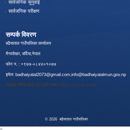
सार्वजनिक सुनुवाई
सार्वजनिक परीक्षण
सम्पर्क विवरण
बढैयाताल गाउँपालिका कार्यालय
मैनापोखर, बर्दिया,नेपाल
फोन न. : +९७७-०८४४०१०७७
इमेल:
badhaiyatal2073@gmail.com,
info@badhaiyatalmun.gov.np
अडियो नोटिस बोर्ड टोल फ्री नम्बर: १६१८-०८४-४०१०७७
© 2026 बढैयाताल गाउँपालिका
//