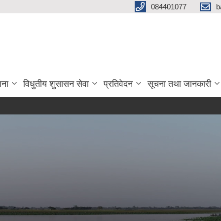
084401077
b
जना
विधुतीय शुसासन सेवा
प्रतिवेदन
सूचना तथा जानकारी