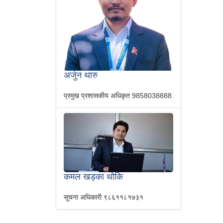
अर्जुन थारु
प्रमुख प्रशासकीय अधिकृत
9858038888
कमल खड्का थोकि
सूचना अधिकारी
९८६११८१७३१