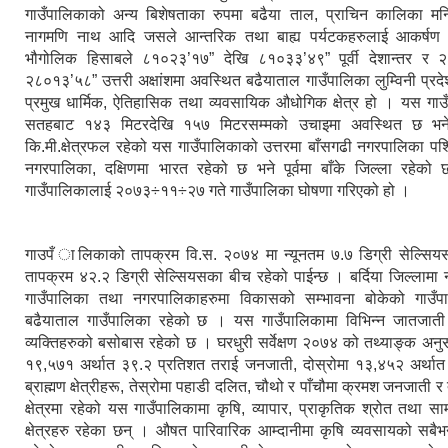
गाउँपालिकाको अन्य बिशेषताका रुपमा बढैया ताल, प्राचिन कालिका मन्द
नागमणि नाथ आदि जसले आन्तरिक तथा बाह्य पर्यटकहरुलाई आकर्षण ग
भौगोलिक हिसाबले ८१०२३’१७” देखि ८१०३३’४९” पूर्वी देशान्तर र 
२८०१३’५८” उत्तरी अक्षांशमा अवस्थित बढैयाताल गाउँपालिका लुम्विनी प्रदेश
प्रमुख धार्मिक, ऐतिहासिक तथा व्यवसायिक औधोगिक क्षेत्र हो । यस गाउँ
सतहबाट १४३ मिटरदेखि १५७ मिटरसम्मको उचाइमा अवस्थित छ भने
कि.मी.क्षेत्रफल रहेको यस गाउँपालिकाको उत्तरमा बाँसगढी नगरपालिका पश्
नगरपालिका, दक्षिणमा भारत रहेको छ भने पूर्वमा बाँके जिल्ला रहेको
गाउँपालिकालाई २०७३÷११÷२७ गते गाउँपालिका घोषणा गरिएको हो ।
गाउपँ ालिकाको तापक्रम वि.स. २०७४ मा न्यूनतम ७.७ डिग्री सेल्सि
तापक्रम ४२.२ डिग्री सेल्सियसका बीच रहेको पाईन्छ । बर्दिया जिल्लामा
गाउँपालिका तथा नगरपालिकाहरुमा विकासको सम्भावना बोकेको गाउँप
बढैयाताल गाउँपालिका रहेको छ । यस गाउँपालिकामा विभिन्न जातजाती त
व्यक्तिहरुको बसोबास रहेको छ । घरधुरी सर्वेक्षण २०७४ को तथ्याङ्क अनुसा
१९,५७१ अर्थात ३९.२ प्रतिशत तराई जनजाती, दोस्रोमा १३,४५२ अर्थात
ब्राह्मण क्षेत्रीहरू, तेस्रोमा पहाडी दलित, चौथो र पाँचौमा क्रमश जनजाती र
क्षेत्रमा रहेको यस गाउँपालिकामा कृषि, व्यापार, प्राकृतिक श्रोत तथा स
क्षेत्रहरु रहेका छन् । औषत पारिवारिक आम्दानीमा कृषि व्यवसायको सबैभन्