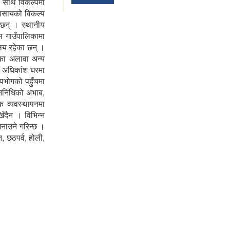
, साथै विकल्पमा
यवसायको विकल्प
छन् । स्थानीय
 गाउँपालिकामा
ालय रहेका छन् ।
ीका अलावा अन्य
 अधिकांश घरमा
उपभोगको पहुँचमा
तिनिधिको अभाब,
क व्यवस्थापनमा
िँदैन । विभिन्न
मनाउने गरिन्छ ।
न, छठपर्व, होली,