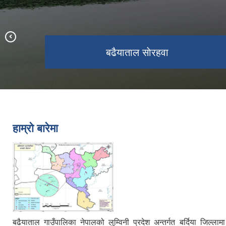
बढैयाताल गाँउपालिका र खजुरा गाँउपालिका
बढैयाताल साेरहवा
सिबालय मन्दिर
जाेडने पुल
हाम्रो बारेमा
बढैयाताल गाउँपालिका नेपालको लुम्विनी प्रदेश अन्तर्गत बर्दिया जिल्ल