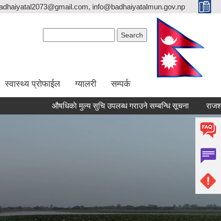
adhaiyatal2073@gmail.com, info@badhaiyatalmun.gov.np
Search form
Search
स्वास्थ्य प्रोफाईल
ग्यालरी
सम्पर्क
औषधिकाे मुल्य सुचि उपलब्ध गराउने सम्बन्धि सूचना
राजश्व सङ्कलन