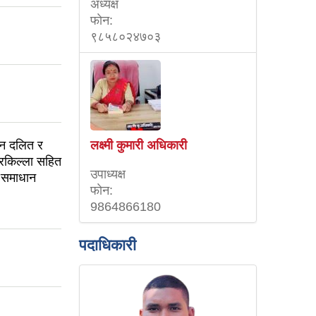
अध्यक्ष
फाेन:
९८५८०२४७०३
लक्ष्मी कुमारी अधिकारी
िन दलित र
ारकिल्ला सहित
उपाध्यक्ष
ा समाधान
फाेन:
9864866180
पदाधिकारी