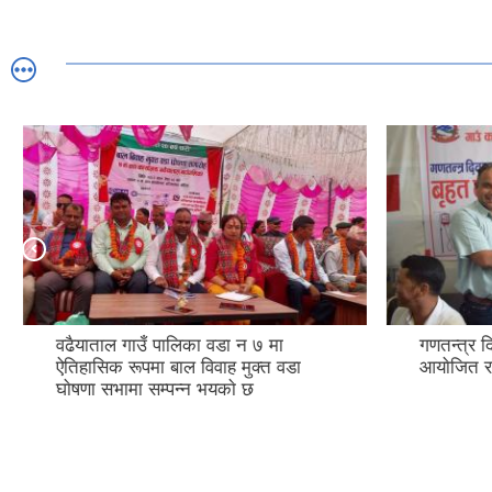
वढैयाताल गाउँ पालिका वडा न ७ मा
गणतन्त्र द
ऐतिहासिक रूपमा बाल विवाह मुक्त वडा
आयाेजित रक
घाेषणा सभामा सम्पन्न भयकाे छ