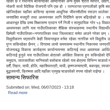
रहेको छ र स्थानीय बासिन्दाको आम्दानीको अन्य मुख्य श्रोत व्यापार, उद्योग
नोकरी साथै वैदेशिक रोजगारी पनि एक हो । परम्परागत प्रणालीको कृषि ब्
खोजिरहेका यहाँका बासिन्दा क्रमश आधुनिक जीवनशैलीमा रमाउन थालेका 
जनशक्ति मजदुरी तथा अध्ययनका लागि विदेशिने क्रम बढिरहेको छ । यस
आधारभूत देखि उच्च शिक्षासम्म प्रदान गर्ने निजी र सामुदायिक गरेर ५३ विद्य
अध्ययनका लागि यस गाउँपालिकाका शैक्षिक संस्थाहरुमा स्थानीय विद्यार्थ
छिमेकी गाउँपालिका÷नगरपालिका तथा जिल्लाबाट समेत आउने गरेका छन् ।
विद्युतीकरण भएतापनि केही सिमान्तकृत वर्गमा रहेका नागरिक भने विद्युतीय 
पुग्न सकिरहेका छैनन् । विगतमा लामो समयसम्म स्थानीय निकायमा जनप्र
योजनाबद्ध विकास कार्यक्रम कार्यान्वयनमा कठिनाई तथा आवश्यक आर्थि
कठिनाई हुनुले यस गाउँपालिका क्षेत्रको अपेक्षित विकास हुन सकिरहेको देख
समुदाय, जातजातीका मानिसको बसोबास रहेको यस क्षेत्रमा विभिन्न चाडपर्व 
दशैँ, तिहार, माघी, होलि, महाशिवरात्री, माघी, कृष्णजन्माष्टमी, बकरइद, रमजा
बुद्धजयन्ती, क्रिष्मस आदि यहाँका प्रमुख चाडपर्वको रुपमा रहेको पाईन्छ ।
सामान्य सिफारिस
Submitted on:
Wed, 06/07/2023 - 13:18
Read more
about सामान्य सिफारिस