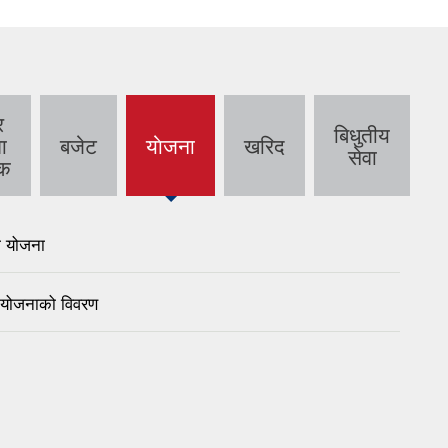
र
बिधुतीय
ा
बजेट
याेजना
खरिद
(active
सेवा
्क
tab)
 योजना
 योजनाको विवरण