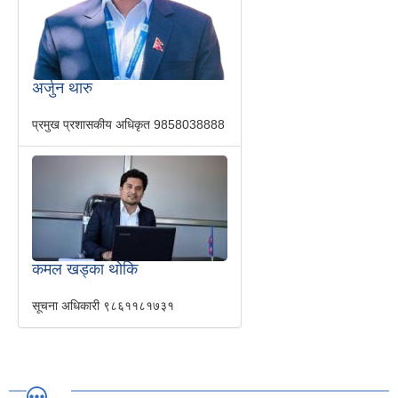
अर्जुन थारु
प्रमुख प्रशासकीय अधिकृत
9858038888
कमल खड्का थोकि
सूचना अधिकारी
९८६११८१७३१