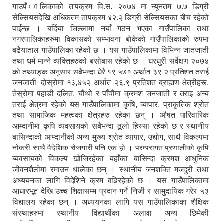
गाउपँ ालिकाको तापक्रम वि.स. २०७४ मा न्यूनतम ७.७ डिग्री
सेल्सियसदेखि अधिकतम तापक्रम ४२.२ डिग्री सेल्सियसका बीच रहेको
पाईन्छ । बर्दिया जिल्लामा नयाँ गठन भएका गाउँपालिका तथा
नगरपालिकाहरुमा विकासको सम्भावना बोकेको गाउँपालिकाको रुपमा
बढैयाताल गाउँपालिका रहेको छ । यस गाउँपालिकामा विभिन्न जातजाती
तथा धर्म मान्ने व्यक्तिहरुको बसोबास रहेको छ । घरधुरी सर्वेक्षण २०७४
को तथ्याङ्क अनुसार सबैभन्दा धेरै १९,५७१ अर्थात ३९.२ प्रतिशत तराई
जनजाती, दोस्रोमा १३,४५२ अर्थात २६.९ प्रतिशत ब्राह्मण क्षेत्रीहरू,
तेस्रोमा पहाडी दलित, चौथो र पाँचौमा क्रमश जनजाती र तराइ अन्य
तराई क्षेत्रमा रहेको यस गाउँपालिकामा कृषि, व्यापार, प्राकृतिक श्रोत
तथा सामाजिक महत्वका क्षेत्रहरु रहेका छन् । औषत पारिवारिक
आम्दानीमा कृषि व्यवसायको सबैभन्दा ठूलो हिस्सा रहेको छ र स्थानीय
बासिन्दाको आम्दानीको अन्य मुख्य श्रोत व्यापार, उद्योग, साथै विकल्पमा
नोकरी साथै वैदेशिक रोजगारी पनि एक हो । परम्परागत प्रणालीको कृषि
ब्यवसायको विकल्प खोजिरहेका यहाँका बासिन्दा क्रमश आधुनिक
जीवनशैलीमा रमाउन थालेका छन् । स्थानीय जनशक्ति मजदुरी तथा
अध्ययनका लागि विदेशिने क्रम बढिरहेको छ । यस गाउँपालिकामा
आधारभूत देखि उच्च शिक्षासम्म प्रदान गर्ने निजी र सामुदायिक गरेर ५३
विद्यालय रहेका छन् । अध्ययनका लागि यस गाउँपालिकाका शैक्षिक
संस्थाहरुमा स्थानीय विद्यार्थीका अलावा अन्य छिमेकी