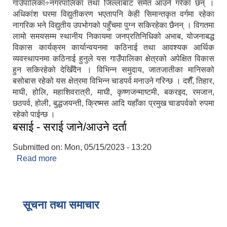
गाउँपालिका÷नगरपालिका तथा जिल्लाबाट समेत आउने गरेका छन् ।
अधिकांश घरमा विद्युतीकरण भएतापनि केही सिमान्तकृत वर्गमा रहेका
नागरिक भने विद्युतीय उपभोगको पहुँचमा पुग्न सकिरहेका छैनन् । विगतमा
लामो समयसम्म स्थानीय निकायमा जनप्रतिनिधिको अभाब, योजनाबद्ध
विकास कार्यक्रम कार्यान्वयनमा कठिनाई तथा आवश्यक आर्थिक
व्यवस्थापनमा कठिनाई हुनुले यस गाउँपालिका क्षेत्रको अपेक्षित विकास
हुन सकिरहेको देखिँदैन । विभिन्न समुदाय, जातजातीका मानिसको
बसोबास रहेको यस क्षेत्रमा विभिन्न चाडपर्व मनाउने गरिन्छ । दशैँ, तिहार,
माघी, होलि, महाशिवरात्री, माघी, कृष्णजन्माष्टमी, बकरइद, रमजान,
छठपर्व, होली, बुद्धजयन्ती, क्रिष्मस आदि यहाँका प्रमुख चाडपर्वको रुपमा
रहेको पाईन्छ ।
बसाई - सराई जाने/आउने दर्ता
Submitted on:
Mon, 05/15/2023 - 13:20
Read more
about बसाई - सराई जाने/आउने दर्ता
सूचना तथा समाचार