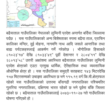
बढैयाताल गाउँपालिका नेपालको लुम्विनी प्रदेश अन्तर्गत बर्दिया जिल्लामा
पर्दछ । यस गाउँपालिकाको अन्य बिशेषताका रुपमा बढैया ताल, प्राचिन
कालिका मन्दिर, दुई मोहना, नागमणि नाथ आदि जसले आन्तरिक तथा
बाह्य पर्यटकहरुलाई आकर्षण गर्ने गरेकोछ । भौगोलिक हिसाबले
८१०२३’१७” देखि ८१०३३’४९” पूर्वी देशान्तर र २८०४’११” देखि
२८०१३’५८” उत्तरी अक्षांशमा अवस्थित बढैयाताल गाउँपालिका लुम्विनी
प्रदेश क्षेत्रको एउटा प्रमुख धार्मिक, ऐतिहासिक तथा व्यवसायिक
औधोगिक क्षेत्र हो । यस गाउँपालिका समुद्री सतहबाट १४३ मिटरदेखि
१५७ मिटरसम्मको उचाइमा अवस्थित छ भने ११५.१९ वर्ग कि.मी.क्षेत्रफल
रहेको यस गाउँपालिकाको उत्तरमा बाँसगढी नगरपालिका पश्चिमतिर
गुलरिया नगरपालिका, दक्षिणमा भारत रहेको छ भने पूर्वमा बाँके जिल्ला
रहेको छ । बढैयाताल गाउँपालिकालाई २०७३÷११÷२७ गते गाउँपालिका
घोषणा गरिएको हो ।