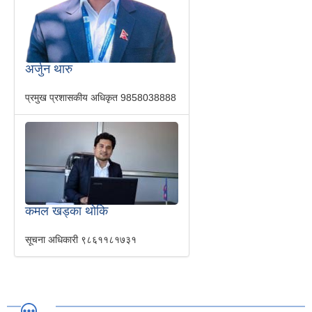
अर्जुन थारु
प्रमुख प्रशासकीय अधिकृत
9858038888
कमल खड्का थोकि
सूचना अधिकारी
९८६११८१७३१