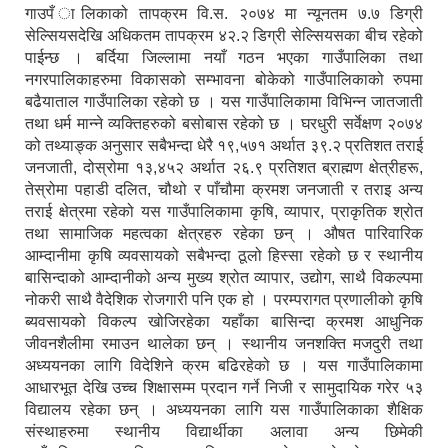
गाउपँ ालिकाको तापक्रम वि.स. २०७४ मा न्यूनतम ७.७ डिग्री
सेल्सियसदेखि अधिकतम तापक्रम ४२.२ डिग्री सेल्सियसका बीच रहेको
पाईन्छ । बर्दिया जिल्लामा नयाँ गठन भएका गाउँपालिका तथा
नगरपालिकाहरुमा विकासको सम्भावना बोकेको गाउँपालिकाको रुपमा
बढैयाताल गाउँपालिका रहेको छ । यस गाउँपालिकामा विभिन्न जातजाती
तथा धर्म मान्ने व्यक्तिहरुको बसोबास रहेको छ । घरधुरी सर्वेक्षण २०७४
को तथ्याङ्क अनुसार सबैभन्दा धेरै १९,५७१ अर्थात ३९.२ प्रतिशत तराई
जनजाती, दोस्रोमा १३,४५२ अर्थात २६.९ प्रतिशत ब्राह्मण क्षेत्रीहरू,
तेस्रोमा पहाडी दलित, चौथो र पाँचौमा क्रमश जनजाती र तराइ अन्य
तराई क्षेत्रमा रहेको यस गाउँपालिकामा कृषि, व्यापार, प्राकृतिक श्रोत
तथा सामाजिक महत्वका क्षेत्रहरु रहेका छन् । औषत पारिवारिक
आम्दानीमा कृषि व्यवसायको सबैभन्दा ठूलो हिस्सा रहेको छ र स्थानीय
बासिन्दाको आम्दानीको अन्य मुख्य श्रोत व्यापार, उद्योग, साथै विकल्पमा
नोकरी साथै वैदेशिक रोजगारी पनि एक हो । परम्परागत प्रणालीको कृषि
ब्यवसायको विकल्प खोजिरहेका यहाँका बासिन्दा क्रमश आधुनिक
जीवनशैलीमा रमाउन थालेका छन् । स्थानीय जनशक्ति मजदुरी तथा
अध्ययनका लागि विदेशिने क्रम बढिरहेको छ । यस गाउँपालिकामा
आधारभूत देखि उच्च शिक्षासम्म प्रदान गर्ने निजी र सामुदायिक गरेर ५३
विद्यालय रहेका छन् । अध्ययनका लागि यस गाउँपालिकाका शैक्षिक
संस्थाहरुमा स्थानीय विद्यार्थीका अलावा अन्य छिमेकी